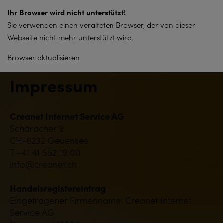
zum
Ihr Browser wird nicht unterstützt!
Inhalt
Sie verwenden einen veralteten Browser, der von dieser
springen
Webseite nicht mehr unterstützt wird.
Browser aktualisieren
Impressum
Creanet Internet Service AG
Schäracher 9
CH-6232 Geuensee
T +41 41 552 19 00
info@creanet.ch
Handelsregistereintrag
Eingetragener Firmenname: Creanet Internet
Service AG