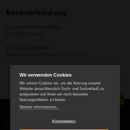
Bankverbindung
Luzerner Kantonalbank
CH-6210 Sursee
BIC: LUKBCH2260A
IBAN: CH31 0077 8010 3510 8950 1
Wir verwenden Cookies
Wir setzen Cookies ein, um die Nutzung unserer
Website (einschliesslich Such- und Surfverlauf) zu
analysieren und Ihnen ein noch besseres
Nutzungserlebnis zu bieten.
Weitere Informationen...
Creanet Internet Service AG
Einstellungen
Schäracher 9, CH-6232 Geuensee