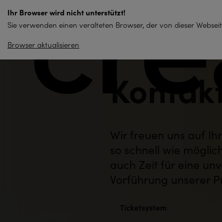
zum
Ihr Browser wird nicht unterstützt!
Inhalt
Sie verwenden einen veralteten Browser, der von dieser Webseit
springen
Browser aktualisieren
Kontak
Wir freuen uns auf I
so schnell wie mögli
auch Zeit für eine un
Vorführung unserer P
Ticketsystem