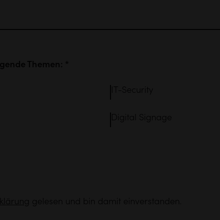
olgende Themen: *
IT-Security
Digital Signage
klärung
gelesen und bin damit einverstanden.