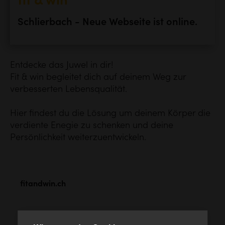
fit & win
Schlierbach - Neue Webseite ist online.
Entdecke das Juwel in dir!
Fit & win begleitet dich auf deinem Weg zur
verbesserten Lebensqualität.
Hier findest du die Lösung um deinem Körper die
verdiente Enegie zu schenken und deine
Persönlichkeit weiterzuentwickeln.
fitandwin.ch