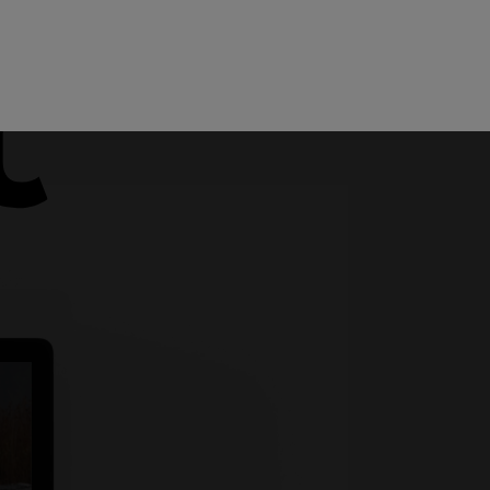
Menu
Teamviewer
Helpdesk