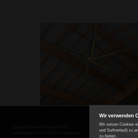
Wir verwenden 
Wir setzen Cookies ei
Creanet Internet Service AG
und Surfverlauf) zu a
Schäracher 9, CH-6232 Geuensee
zu bieten.