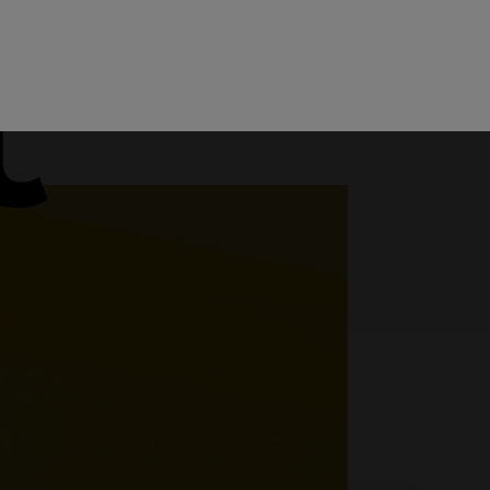
Menu
Teamviewer
Helpdesk