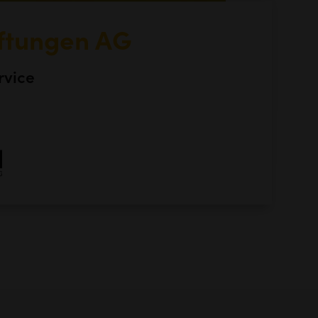
üftungen AG
rvice