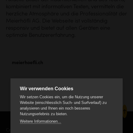
Aktuelle Bilder der Räumlichkeiten und des Teams,
kombiniert mit informativen Texten, vermitteln die
herzliche Atmosphäre und die Professionalität der
Meierhöfli AG. Die Webseite ist vollständig
responsiv und bietet auf allen Geräten eine
optimale Benutzererfahrung.
meierhoefli.ch
Wir verwenden Cookies
Wir setzen Cookies ein, um die Nutzung unserer
Website (einschliesslich Such- und Surfverlauf) zu
analysieren und Ihnen ein noch besseres
Nutzungserlebnis zu bieten.
Weitere Informationen...
Creanet Internet Service AG