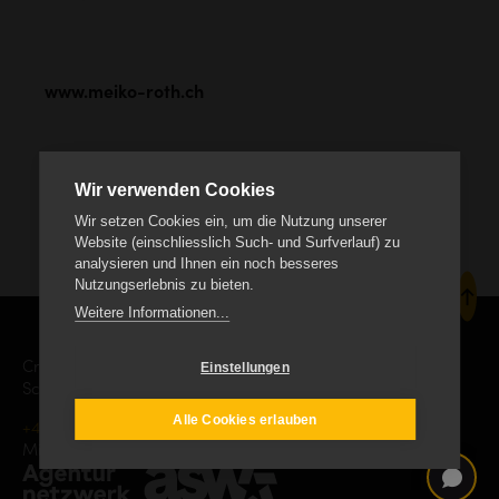
www.meiko-roth.ch
Wir verwenden Cookies
Wir setzen Cookies ein, um die Nutzung unserer
Website (einschliesslich Such- und Surfverlauf) zu
analysieren und Ihnen ein noch besseres
Nutzungserlebnis zu bieten.
Weitere Informationen...
Einstellungen
Creanet Internet Service AG
Schäracher 9, CH-6232 Geuensee
Alle Cookies erlauben
+41 41 552 19 00
info
creanet.ch
Mitgliedschaft