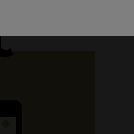
Menu
Teamviewer
Helpdesk