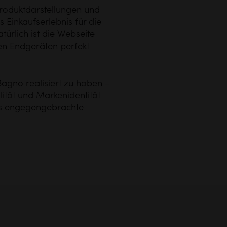
Produktdarstellungen und
 Einkaufserlebnis für die
rlich ist die Webseite
len Endgeräten perfekt
Bagno realisiert zu haben –
alität und Markenidentität
das engegengebrachte