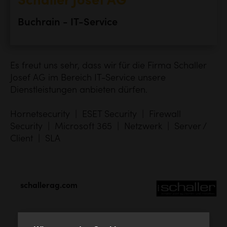
Schaller Josef AG
Buchrain - IT-Service
Es freut uns sehr, dass wir für die Firma Schaller
Josef AG im Bereich IT-Service unsere
Dienstleistungen anbieten dürfen.
Hornetsecurity | ESET Security | Firewall
Security | Microsoft 365 | Netzwerk | Server /
Client | SLA
schallerag.com