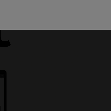
Menu
Teamviewer
Helpdesk