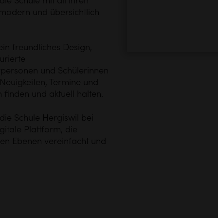
ie Schule mit all ihren
, modern und übersichtlich
in freundliches Design,
urierte
ehrpersonen und Schülerinnen
 Neuigkeiten, Termine und
finden und aktuell halten.
ie Schule Hergiswil bei
gitale Plattform, die
len Ebenen vereinfacht und