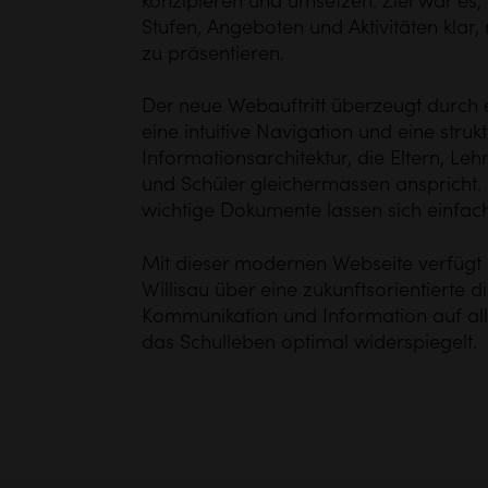
konzipieren und umsetzen. Ziel war es, d
Stufen, Angeboten und Aktivitäten klar
zu präsentieren.
Der neue Webauftritt überzeugt durch e
eine intuitive Navigation und eine strukt
Informationsarchitektur, die Eltern, L
und Schüler gleichermassen anspricht.
wichtige Dokumente lassen sich einfach 
Mit dieser modernen Webseite verfügt d
Willisau über eine zukunftsorientierte di
Kommunikation und Information auf al
das Schulleben optimal widerspiegelt.