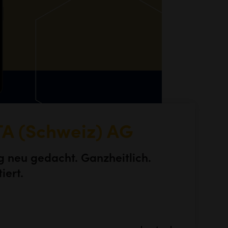
A (Schweiz) AG
 neu gedacht. Ganzheitlich.
iert.