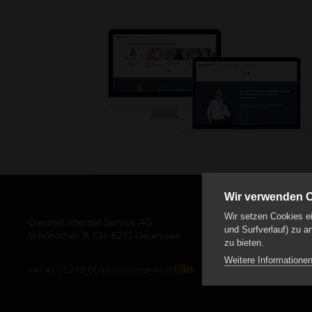
Wir verwenden 
Wir setzen Cookies ei
Creanet Internet Service AG
und Surfverlauf) zu a
Schäracher 9, CH-6232 Geuensee
zu bieten.
Weitere Informationen
+41 41 552 19 00
info
creanet.ch