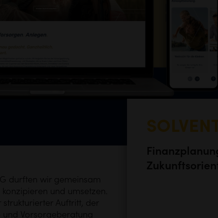
SOLVENT
Finanzplanung
Zukunftsorient
AG
durften wir gemeinsam
 konzipieren und umsetzen.
trukturierter Auftritt, der
z- und Vorsorgeberatung