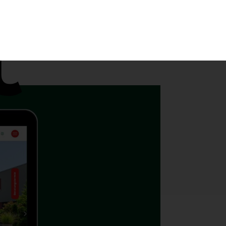
Menu
Teamviewer
Helpdesk