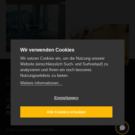
Wir verwenden Cookies
Wir setzen Cookies ein, um die Nutzung unserer
Website (einschliesslich Such- und Surfverlauf) zu
analysieren und Ihnen ein noch besseres
Nutzungserlebnis zu bieten.
Creanet Internet Service AG
Weitere Informationen...
Schäracher 9, CH-6232 Geuensee
+41 41 552 19 00
info
creanet.ch
Einstellungen
Mitgliedschaft
Alle Cookies erlauben
Impressum
Datenschutz