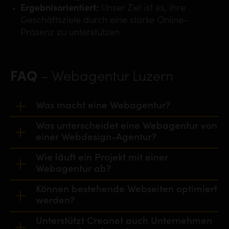
Ergebnisorientiert:
Unser Ziel ist es, Ihre
Geschäftsziele durch eine starke Online-
Präsenz zu unterstützen.
FAQ
– Webagentur Luzern
Was macht eine Webagentur?
Was unterscheidet eine Webagentur von
Eine Webagentur unterstützt Unternehmen bei der
einer Webdesign-Agentur?
Planung und Umsetzung digitaler Projekte. Dazu
gehören Webdesign, Suchmaschinenoptimierung,
Wie läuft ein Projekt mit einer
Eine Webdesign-Agentur konzentriert sich
digitale Strategien und die langfristige Betreuung
Webagentur ab?
hauptsächlich auf Gestaltung. Eine Webagentur
von Webseiten.
entwickelt darüber hinaus ganzheitliche digitale
Können bestehende Webseiten optimiert
Der Prozess beginnt mit einer Analyse von
Lösungen und integriert Strategie, Struktur, SEO
werden?
Zielgruppen, Marktumfeld und
und technische Umsetzung.
Unternehmenszielen. Danach folgen Konzeption,
Unterstützt Creanet auch Unternehmen