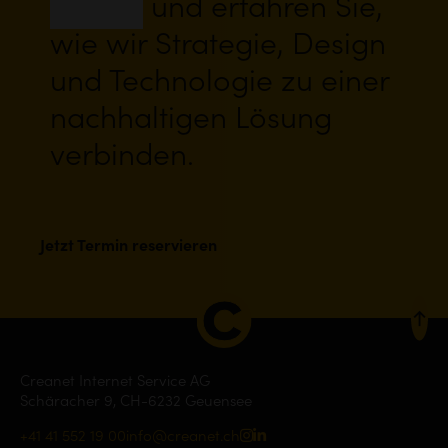
Luzern
und erfahren Sie,
wie wir Strategie, Design
und Technologie zu einer
nachhaltigen Lösung
verbinden.
Jetzt Termin reservieren
Creanet Internet Service AG
Schäracher 9, CH-6232 Geuensee
+41 41 552 19 00
info
creanet.ch