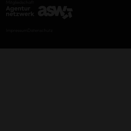
Mitgliedschaft
Impressum
Datenschutz
Webdesign
Luzern
Webagentur
Luzern
Photovoltaik
Fassade
Photovoltaik
Webdesign
Sursee
SEO
Agentur
Luzern
IT
Security
Luzern
Photovoltaikanlage,
Solartechnik
SEO
Agentur
Sursee
Branding