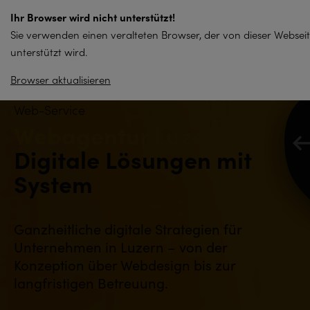
zum
Ihr Browser wird nicht unterstützt!
Inhalt
Sie verwenden einen veralteten Browser, der von dieser Websei
springen
unterstützt wird.
Browser aktualisieren
Web-Service
Webagentur Luzern:
Digitale Lösungen mit
System
Ganzheitliche digitale Strategien für
Unternehmen in Luzern – von der
Konzeption über Webdesign bis zur
langfristigen Betreuung.