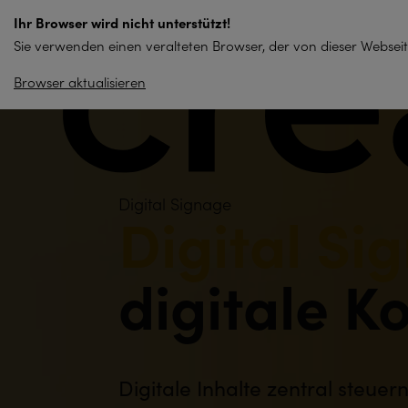
zum
Ihr Browser wird nicht unterstützt!
Inhalt
Sie verwenden einen veralteten Browser, der von dieser Webseit
springen
Browser aktualisieren
Digital Signage
Digital Si
digitale 
Digitale Inhalte zentral steuern