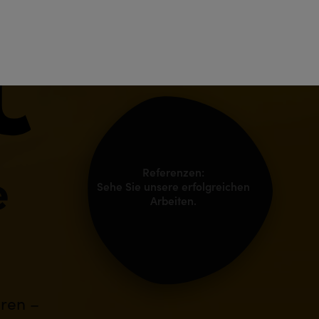
Menu
Teamviewer
Helpdesk
Referenzen:
e
Sehe Sie unsere erfolgreichen
Arbeiten.
eren –