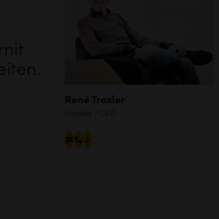
mit
iten.
René Troxler
Inhaber / CEO