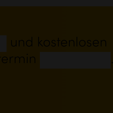
en
und kostenlosen
termin
reservieren