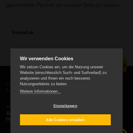
geschätzten Partner an unserer Seite zu wissen.
frontal.ch
Wir verwenden Cookies
Wir setzen Cookies ein, um die Nutzung unserer
Website (einschliesslich Such- und Surfverlauf) zu
analysieren und Ihnen ein noch besseres
Nutzungserlebnis zu bieten.
Creanet Internet Service AG
Schäracher 9, CH-6232 Geuensee
Weitere Informationen...
+41 41 552 19 00
info
creanet.ch
Einstellungen
Mitgliedschaft
Alle Cookies erlauben