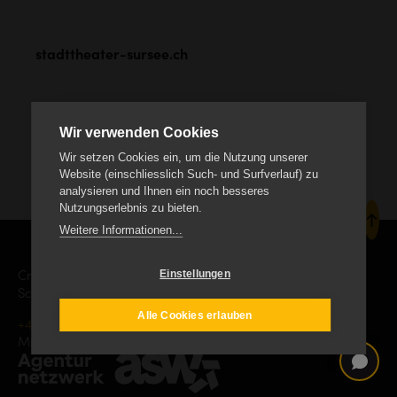
stadttheater-sursee.ch
Wir verwenden Cookies
Wir setzen Cookies ein, um die Nutzung unserer
Website (einschliesslich Such- und Surfverlauf) zu
analysieren und Ihnen ein noch besseres
Nutzungserlebnis zu bieten.
Weitere Informationen...
Einstellungen
Creanet Internet Service AG
Schäracher 9, CH-6232 Geuensee
Alle Cookies erlauben
+41 41 552 19 00
info
creanet.ch
Mitgliedschaft